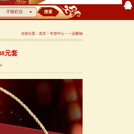
当前位置：
首页
>
年货中心
>
一品暖锅
8元套
4