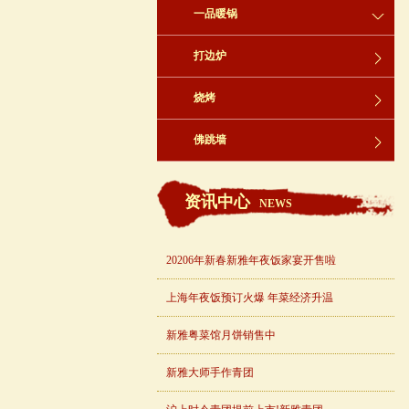
一品暖锅
打边炉
烧烤
佛跳墙
资讯中心
NEWS
20206年新春新雅年夜饭家宴开售啦
上海年夜饭预订火爆 年菜经济升温
新雅粤菜馆月饼销售中
新雅大师手作青团