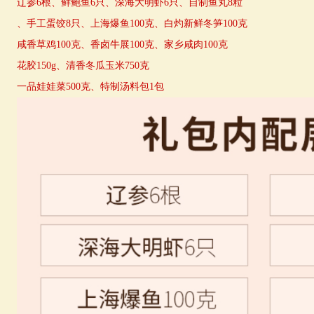
辽参6根、鲜鲍鱼6只、深海大明虾6只、自制鱼丸8粒
、手工蛋饺8只、上海爆鱼100克、白灼新鲜冬笋100克
咸香草鸡100克、香卤牛展100克、家乡咸肉100克
花胶150g、清香冬瓜玉米750克
一品娃娃菜500克、特制汤料包1包