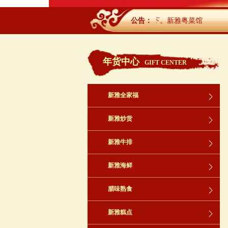
百年传承，名扬天下。新雅粤菜馆
公告：
年货中心
GIFT CENTER
新雅全家福
新雅炒货
新雅牛排
新雅海鲜
腊味熟食
新雅糕点