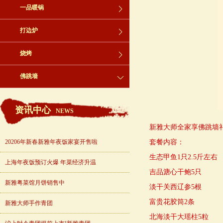
一品暖锅
打边炉
烧烤
佛跳墙
资讯中心
NEWS
新雅大师全家享佛跳墙礼
20206年新春新雅年夜饭家宴开售啦
套餐内容：
生态甲鱼1只2.5斤左右
上海年夜饭预订火爆 年菜经济升温
吉品溏心干鲍5只
新雅粤菜馆月饼销售中
淡干关西辽参5根
富贵花胶筒2条
新雅大师手作青团
北海淡干大瑶柱5粒