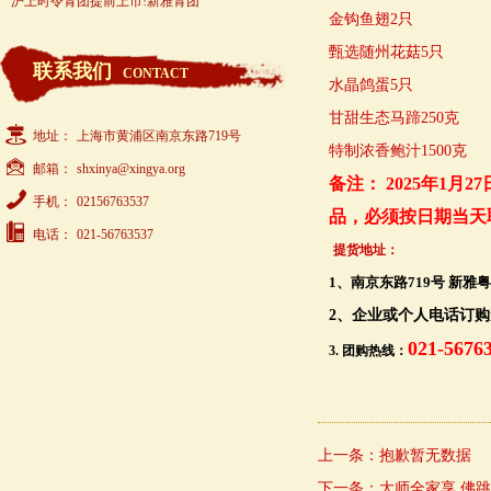
沪上时令青团提前上市!新雅青团
金钩鱼翅2只
甄选随州花菇5只
联系我们
CONTACT
水晶鸽蛋5只
甘甜生态马蹄250克
地址：
上海市黄浦区南京东路719号
特制浓香鲍汁1500克
邮箱：
shxinya@xingya.org
备注： 2025年1
手机：
02156763537
品，必须按日期当天
电话：
021-56763537
提货地址：
1、南京东路719号 新雅
2、企业或个人电话订
021-567
3. 团购热线：
上一条：
抱歉暂无数据
下一条：
大师全家享 佛跳