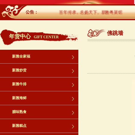
公告：
百年传承，名扬天下。新雅粤菜馆
佛跳墙
年货中心
GIFT CENTER
新雅全家福
新雅炒货
新雅牛排
新雅海鲜
腊味熟食
新雅糕点